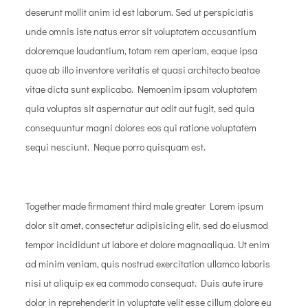
deserunt mollit anim id est laborum. Sed ut perspiciatis
unde omnis iste natus error sit voluptatem accusantium
doloremque laudantium, totam rem aperiam, eaque ipsa
quae ab illo inventore veritatis et quasi architecto beatae
vitae dicta sunt explicabo. Nemoenim ipsam voluptatem
quia voluptas sit aspernatur aut odit aut fugit, sed quia
consequuntur magni dolores eos qui ratione voluptatem
sequi nesciunt. Neque porro quisquam est.
Together made firmament third male greater Lorem ipsum
dolor sit amet, consectetur adipisicing elit, sed do eiusmod
tempor incididunt ut labore et dolore magnaaliqua. Ut enim
ad minim veniam, quis nostrud exercitation ullamco laboris
nisi ut aliquip ex ea commodo consequat. Duis aute irure
dolor in reprehenderit in voluptate velit esse cillum dolore eu